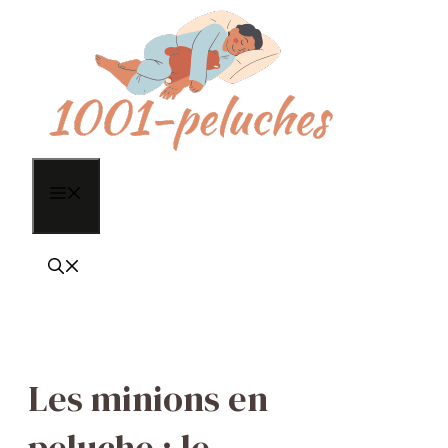
Aller
au
contenu
Menu
Les minions en
peluche : le