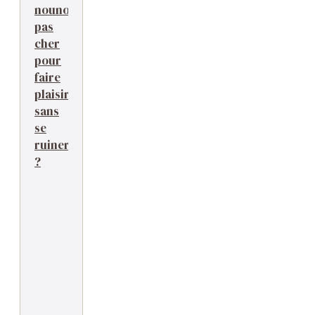
nounours
pas
cher
pour
faire
plaisir
sans
se
ruiner
?