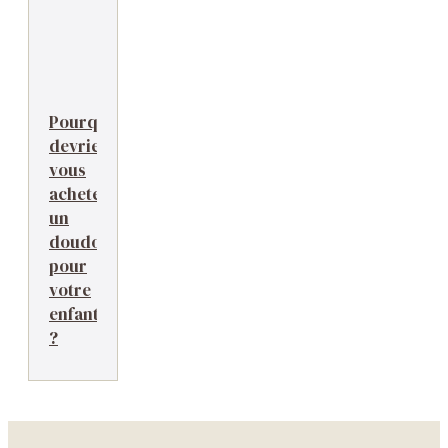
Pourquoi
devriez-
vous
acheter
un
doudou
pour
votre
enfant
?