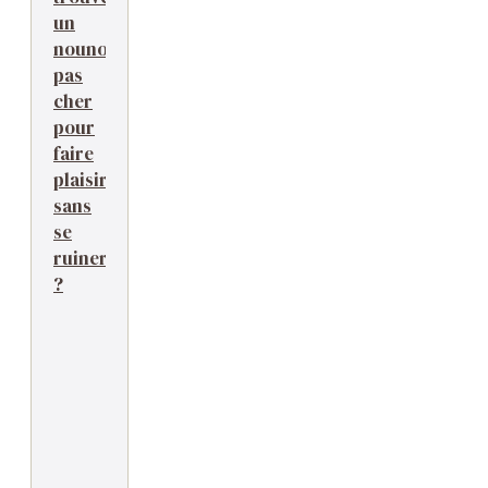
un
nounours
pas
cher
pour
faire
plaisir
sans
se
ruiner
?