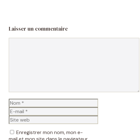
Laisser un commentaire
Commentaire
Nom
E-
mail
Site
web
Enregistrer mon nom, mon e-
mail et mon site dans le navigateur