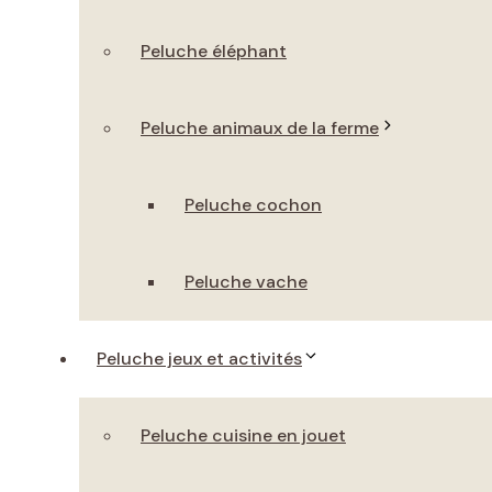
Peluche éléphant
Peluche animaux de la ferme
Peluche cochon
Peluche vache
Peluche jeux et activités
Peluche cuisine en jouet