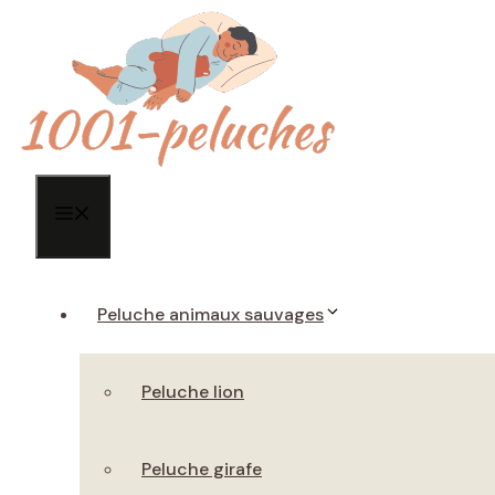
Aller
au
contenu
Menu
Peluche animaux sauvages
Peluche lion
Peluche girafe