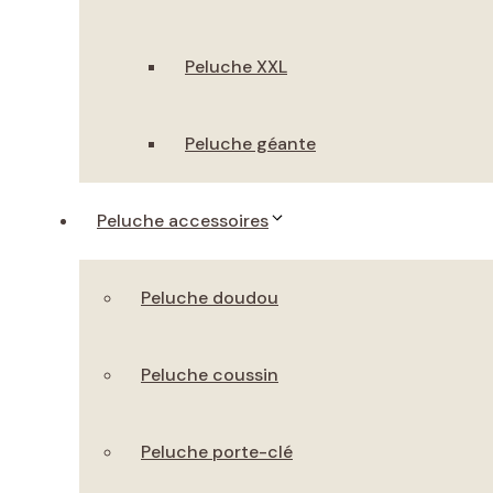
Peluche XXL
Peluche géante
Peluche accessoires
Peluche doudou
Peluche coussin
Peluche porte-clé