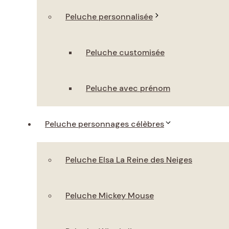
Peluche personnalisée
Peluche customisée
Peluche avec prénom
Peluche personnages célèbres
Peluche Elsa La Reine des Neiges
Peluche Mickey Mouse